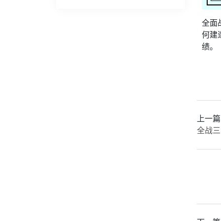
全面
何建
绩。
上一篇
全战三