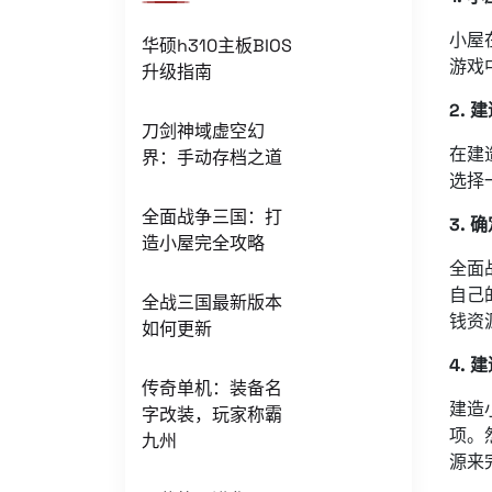
小屋
华硕h310主板BIOS
游戏
升级指南
2.
刀剑神域虚空幻
在建
界：手动存档之道
选择
全面战争三国：打
3.
造小屋完全攻略
全面
自己
全战三国最新版本
钱资
如何更新
4.
传奇单机：装备名
建造
字改装，玩家称霸
项。
九州
源来