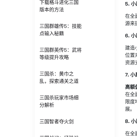
下载格斗进化三国
5.
版本的方法
在全
源来
三国群雄传5：技能
点输入秘籍
6.
建造
三国群英传5：武将
位置
等级提升攻略
资源
三国杀：黄巾之
7.
乱，探索通关之道
高额
在全
三国杀玩家市场细
限度
分解析
展。
8.
三国智者夺火剑
在全