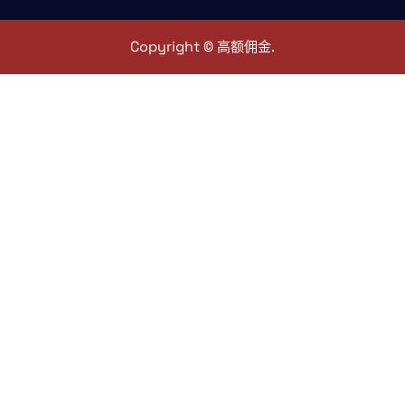
Copyright ©
.
高额佣金