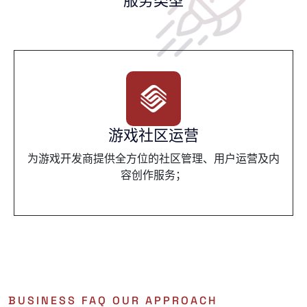
服务类型
游戏社区运营
为游戏开发商提供全方位的社区管理、用户运营及内
容创作服务；
BUSINESS FAQ OUR APPROACH