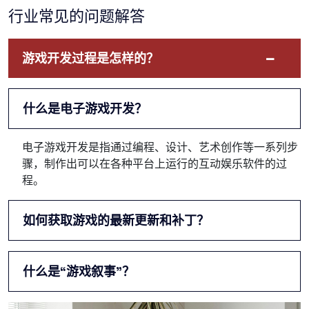
行业常见的问题解答
游戏开发过程是怎样的？
什么是电子游戏开发？
电子游戏开发是指通过编程、设计、艺术创作等一系列步
骤，制作出可以在各种平台上运行的互动娱乐软件的过
程。
如何获取游戏的最新更新和补丁？
什么是“游戏叙事”？