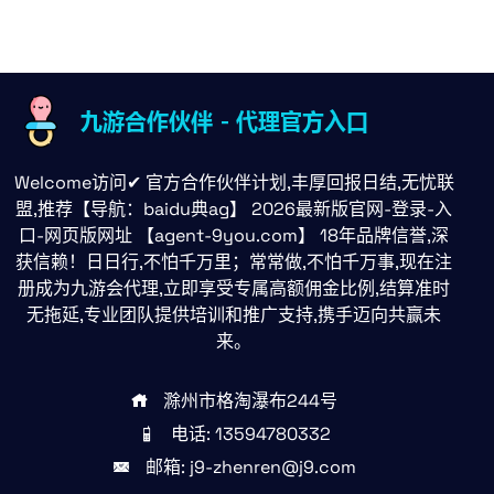
Welcome访问✔ 官方合作伙伴计划,丰厚回报日结,无忧联
盟,推荐【导航：baidu典ag】 2026最新版官网-登录-入
口-网页版网址 【agent-9you.com】 18年品牌信誉,深
获信赖！日日行,不怕千万里；常常做,不怕千万事,现在注
册成为九游会代理,立即享受专属高额佣金比例,结算准时
无拖延,专业团队提供培训和推广支持,携手迈向共赢未
来。
滁州市格淘瀑布244号
电话: 13594780332
邮箱: j9-zhenren@j9.com