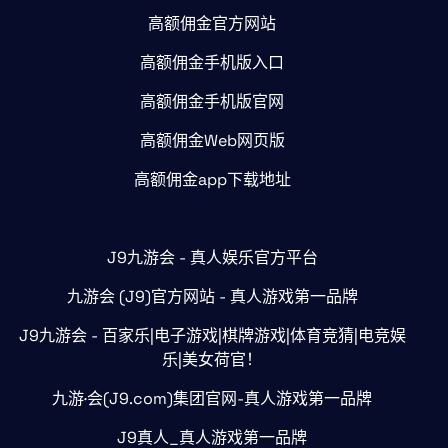
高额佣金官方网站
高额佣金手机版入口
高额佣金手机版官网
高额佣金Web网页版
高额佣金app下载地址
J9九游会 - 真人娱乐官方平台
九游会 (J9)官方网站 - 真人游戏第一品牌
J9九游会 - 百家乐|电子游戏|棋牌游戏|体育竞猜|电竞娱
乐|美女荷官！
九游·会(J9.com)集团官网-真人游戏第一品牌
J9真人_真人游戏第一品牌