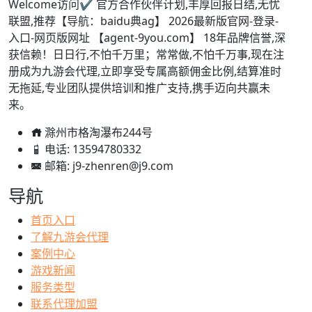
Welcome访问✔ 官方合作伙伴计划,丰厚回报日结,无忧
联盟,推荐【导航：baidu典ag】 2026最新版官网-登录-
入口-网页版网址 【agent-9you.com】 18年品牌信誉,深
获信赖！日日行,不怕千万里；常常做,不怕千万事,现在注
册成为九游会代理,立即享受专属高额佣金比例,结算准时
无拖延,专业团队提供培训和推广支持,携手迈向共赢未
来。
滁州市格淘瀑布244号
电话: 13594780332
邮箱: j9-zhenren@j9.com
导航
首页入口
了解九游会代理
案例中心
游戏新闻
服务类型
联系代理加盟