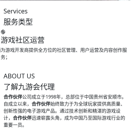
Services
服务类型
游戏社区运营
为游戏开发商提供全方位的社区管理、用户运营及内容创作服
务；
ABOUT US
了解九游会代理
合作伙伴
公司成立于1998年，总部位于中国贵州省安顺市。
自成立以来，
合作伙伴
始终致力于为全球玩家提供高质量、
创新性强的电子游戏产品。通过技术创新和精湛的游戏设
计，
合作伙伴
迅速崭露头角，成为中国乃至国际游戏行业的
重要一员。