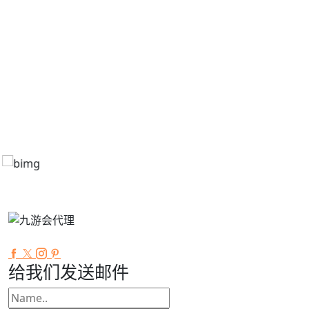
给我们发送邮件