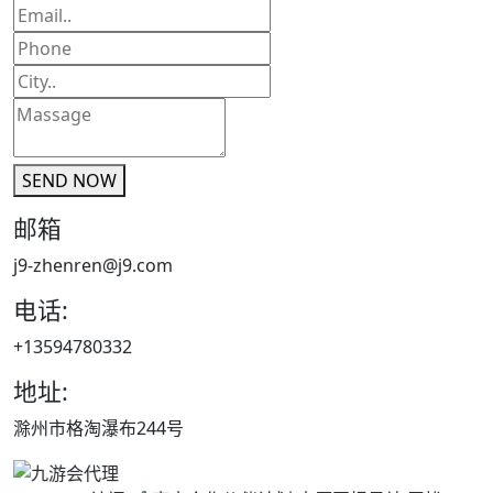
SEND NOW
邮箱
j9-zhenren@j9.com
电话:
+13594780332
地址:
滁州市格淘瀑布244号