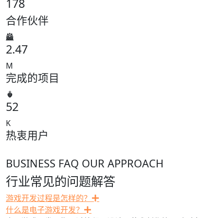
219
合作伙伴
3.01
M
完成的项目
64
K
热衷用户
BUSINESS FAQ OUR APPROACH
行业常见的问题解答
游戏开发过程是怎样的？
什么是电子游戏开发？