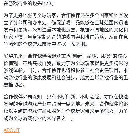
在游戏行业的领先地位。
为了更好地服务全球玩家，
合作伙伴
还在多个国家和地区设
立了分公司和办事处，确保游戏产品能够在全球范围内迅速
发布和更新。公司注重本地化运营，根据不同地区的文化和
玩家习惯，量身定制适合的游戏内容和推广策略，从而在竞
争激烈的全球游戏市场中占据一席之地。
展望未来，
合作伙伴
将继续秉承“创新、品质、服务”的核心
价值观，不断突破自我，致力于为全球玩家提供更多精彩的
游戏体验。同时，
合作伙伴
也将积极参与社会责任项目，推
动游戏行业的健康发展和社会进步，成为全球游戏行业的重
要推动者。
合作伙伴
公司深知，只有不断创新、不断超越，才能在快速
发展的全球游戏产业中占据一席之地。未来，
合作伙伴
将继
续以卓越的游戏作品和服务为全球玩家带来更多惊喜，力争
成为全球游戏行业的领导者之一。
ABOUT