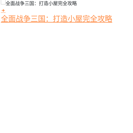
全面战争三国：打造小屋完全攻略