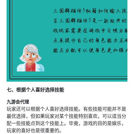
七、根据个人喜好选择技能
九游会代理
玩家还可以根据个人喜好选择技能。有些技能可能并不是
最优选择，但如果玩家对某个技能特别喜欢，可以适当分
配一些技能点到这个技能上。毕竟，游戏的目的是娱乐，
玩家的喜好也是很重要的。