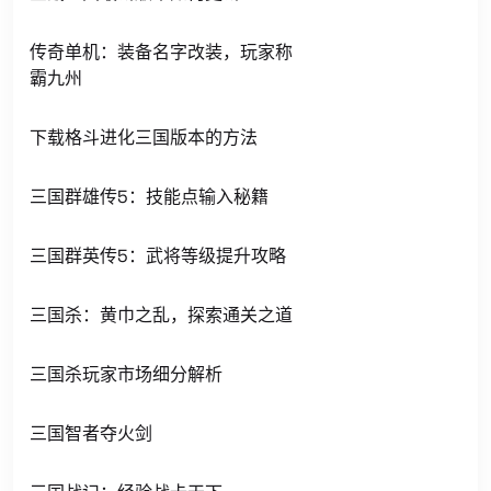
传奇单机：装备名字改装，玩家称
霸九州
下载格斗进化三国版本的方法
三国群雄传5：技能点输入秘籍
三国群英传5：武将等级提升攻略
三国杀：黄巾之乱，探索通关之道
三国杀玩家市场细分解析
三国智者夺火剑