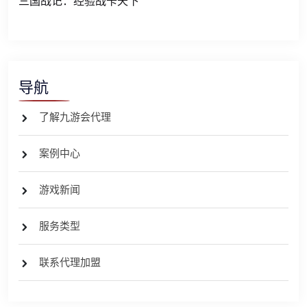
三国战记：经验战卡天下
导航
了解九游会代理
案例中心
游戏新闻
服务类型
联系代理加盟